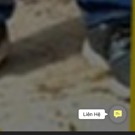
Contac
Liên Hệ
PHIM DOANH
Us
NGHIỆP –
KHẲNG ĐỊNH