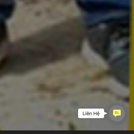
Contac
Liên Hệ
PHIM DOANH
Us
NGHIỆP –
KHẲNG ĐỊNH