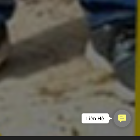
Contac
Liên Hệ
PHIM DOANH
Us
NGHIỆP –
KHẲNG ĐỊNH