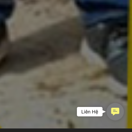
Contac
Liên Hệ
PHIM DOANH
Us
NGHIỆP –
KHẲNG ĐỊNH