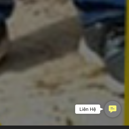
Contac
Liên Hệ
PHIM DOANH
Us
NGHIỆP –
KHẲNG ĐỊNH