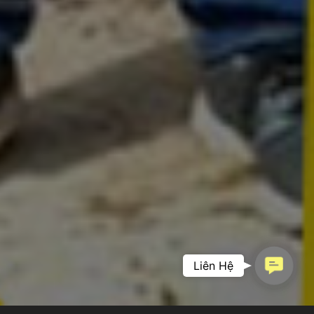
Contac
Liên Hệ
PHIM DOANH
Us
NGHIỆP –
KHẲNG ĐỊNH