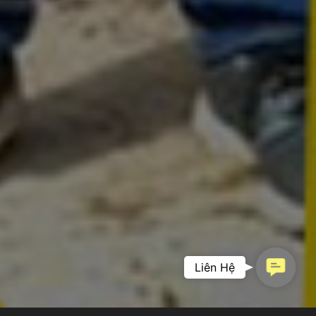
Contac
Liên Hệ
PHIM DOANH
Us
NGHIỆP –
KHẲNG ĐỊNH