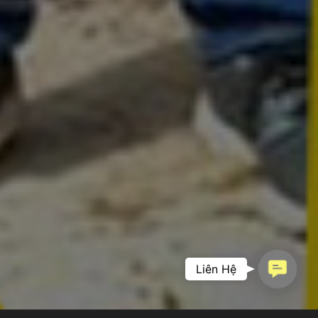
Contac
Liên Hệ
PHIM DOANH
Us
NGHIỆP –
KHẲNG ĐỊNH