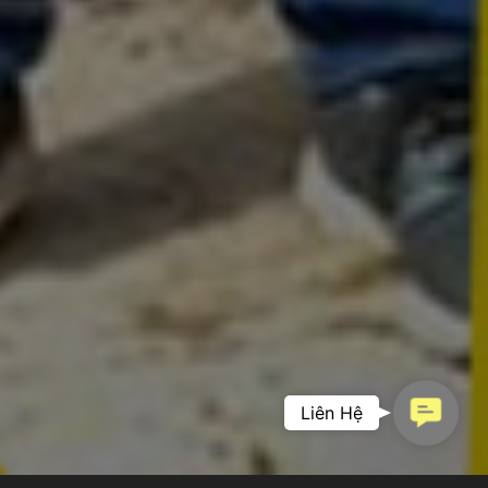
Contac
Liên Hệ
PHIM DOANH
Us
NGHIỆP –
KHẲNG ĐỊNH